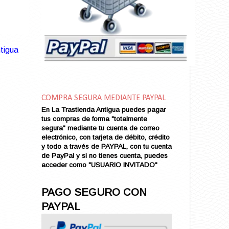
Amarga Victoria
Ambiciosa
Amor a Medianoche
Amor en Conserva (VENDIDO)
tigua
Amor que Mata
Amor sin Refugio
Amor y Periodismo
Amores con un Extraño (VENDIDO)
Ana Karenina
COMPRA SEGURA MEDIANTE PAYPAL
Ana de Brooklyn
En La Trastienda Antigua puedes pagar
tus compras de forma "totalmente
Ana y El Rey de Siam
segura" mediante tu cuenta de correo
Anatomía de un Asesinato
electrónico, con tarjeta de débito, crédito
Andrés Harvey Millonario (VENDIDO)
y todo a través de PAYPAL, con tu cuenta
de PayPal y si no tienes cuenta, puedes
Andrés Harvey Tenorio
acceder como "USUARIO INVITADO"
Andrés Harvey se Enamora (VENDIDO)
Angel
PAGO SEGURO CON
Ansia de Amor (VENDIDO)
PAYPAL
Aníbal
Aquella Noche en Rio