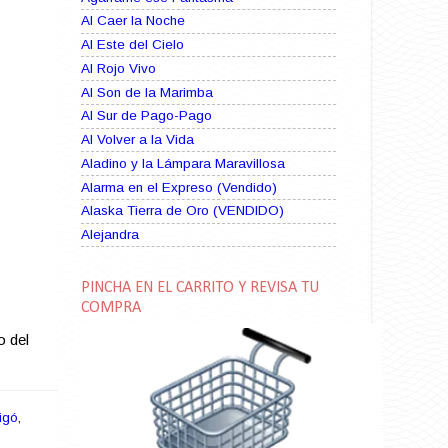
Al Caer la Noche
Al Este del Cielo
Al Rojo Vivo
Al Son de la Marimba
Al Sur de Pago-Pago
Al Volver a la Vida
Aladino y la Lámpara Maravillosa
Alarma en el Expreso (Vendido)
Alaska Tierra de Oro (VENDIDO)
Alejandra
Alma Rebelde (VENDIDO)
Alma Zíngara
PINCHA EN EL CARRITO Y REVISA TU
Alma en Suplicio (VENDIDO)
COMPRA
Almas Borrascosas
o del
Almas en el Mar
Ama Rosa
Amame esta Noche (VENDIDO)
igó
,
Amanda La Paciente Peligrosa