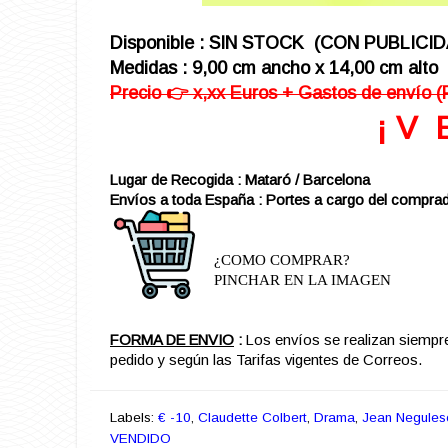
Disponible : SIN STOCK (CON PUBLICI
Medidas : 9,00 cm ancho x 14,00 cm alto
Precio 👉 x,xx Euros + Gastos de envío (
¡ V 
Lugar de Recogida : Mataró / Barcelona
Envíos a toda España : Portes a cargo del comprad
¿COMO COMPRAR?
PINCHAR EN LA IMAGEN
FORMA DE ENVIO
:
Los envíos se realizan siempr
pedido y según las Tarifas vigentes de Correos.
Labels:
€ -10
,
Claudette Colbert
,
Drama
,
Jean Negules
VENDIDO