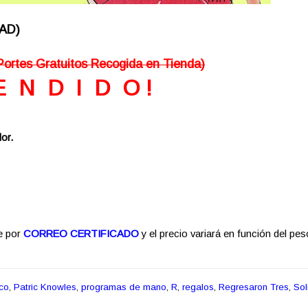
DAD)
Portes Gratuitos Recogida en Tienda)
E N D I D O !
or.
e por
CORREO CERTIFICADO
y el precio variará en función del pes
co
,
Patric Knowles
,
programas de mano
,
R
,
regalos
,
Regresaron Tres
,
Sol