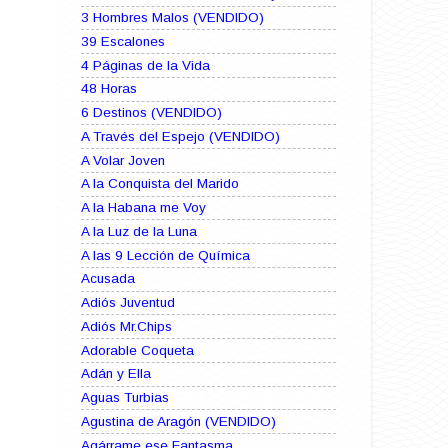
3 Hombres Malos (VENDIDO)
39 Escalones
4 Páginas de la Vida
48 Horas
6 Destinos (VENDIDO)
A Través del Espejo (VENDIDO)
A Volar Joven
A la Conquista del Marido
A la Habana me Voy
A la Luz de la Luna
A las 9 Lección de Química
Acusada
Adiós Juventud
Adiós Mr.Chips
Adorable Coqueta
Adán y Ella
Aguas Turbias
Agustina de Aragón (VENDIDO)
Agárrame ese Fantasma