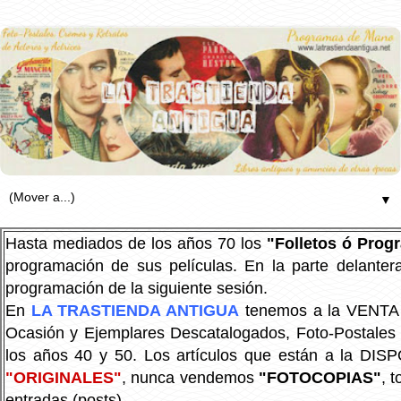
▼
Hasta mediados de los años 70 los
"Folletos ó Pro
programación de sus películas. En la parte delanter
programación de la siguiente sesión.
En
LA TRASTIENDA ANTIGUA
tenemos a la VENTA P
Ocasión y Ejemplares Descatalogados, Foto-Postales Re
los años 40 y 50.
Los artículos que están a la DIS
"ORIGINALES"
, nunca vendemos
"FOTOCOPIAS"
, 
entradas (posts).