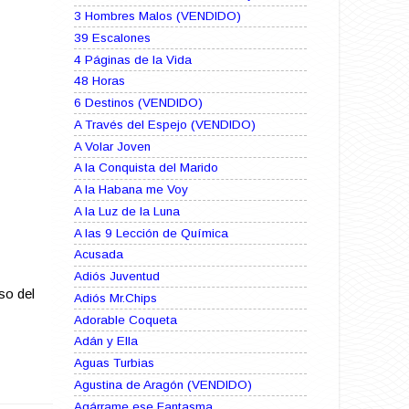
3 Hombres Malos (VENDIDO)
39 Escalones
4 Páginas de la Vida
48 Horas
6 Destinos (VENDIDO)
A Través del Espejo (VENDIDO)
A Volar Joven
A la Conquista del Marido
A la Habana me Voy
A la Luz de la Luna
A las 9 Lección de Química
Acusada
Adiós Juventud
so del
Adiós Mr.Chips
Adorable Coqueta
Adán y Ella
Aguas Turbias
Agustina de Aragón (VENDIDO)
Agárrame ese Fantasma