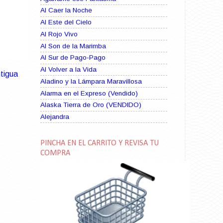
Al Caer la Noche
Al Este del Cielo
Al Rojo Vivo
Al Son de la Marimba
Al Sur de Pago-Pago
Al Volver a la Vida
tigua
Aladino y la Lámpara Maravillosa
Alarma en el Expreso (Vendido)
Alaska Tierra de Oro (VENDIDO)
Alejandra
Alma Rebelde (VENDIDO)
Alma Zíngara
PINCHA EN EL CARRITO Y REVISA TU
Alma en Suplicio (VENDIDO)
COMPRA
Almas Borrascosas
Almas en el Mar
Ama Rosa
Amame esta Noche (VENDIDO)
Amanda La Paciente Peligrosa