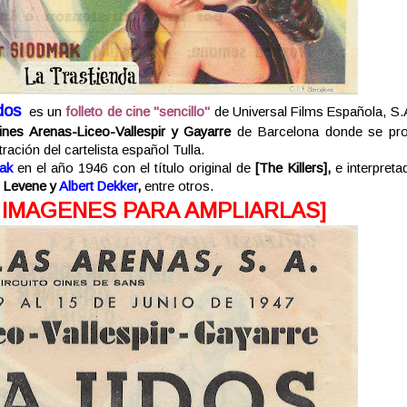
dos
es un
folleto de cine "sencillo"
de Universal Films Española, S.
ines Arenas-Liceo-Vallespir y Gayarre
de Barcelona donde se pro
ración del cartelista español Tulla.
ak
en el año 1946 con el título original de
[
The Killers],
e interpreta
 Levene y
Albert Dekker
,
entre otros.
 IMAGENES PARA AMPLIARLAS]