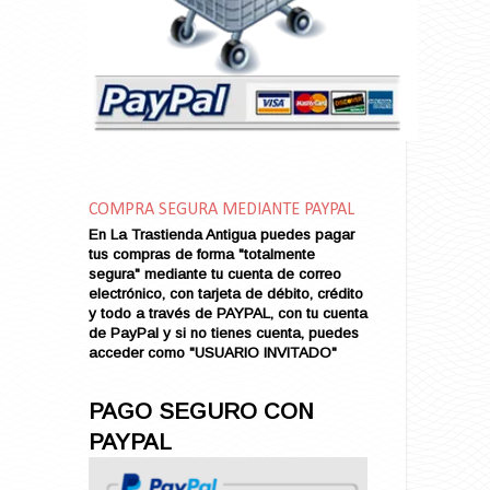
Amarga Victoria
Ambiciosa
Amor a Medianoche
Amor en Conserva (VENDIDO)
Amor que Mata
Amor sin Refugio
Amor y Periodismo
Amores con un Extraño (VENDIDO)
Ana Karenina
COMPRA SEGURA MEDIANTE PAYPAL
Ana de Brooklyn
En La Trastienda Antigua puedes pagar
tus compras de forma "totalmente
Ana y El Rey de Siam
segura" mediante tu cuenta de correo
Anatomía de un Asesinato
electrónico, con tarjeta de débito, crédito
Andrés Harvey Millonario (VENDIDO)
y todo a través de PAYPAL, con tu cuenta
de PayPal y si no tienes cuenta, puedes
Andrés Harvey Tenorio
acceder como "USUARIO INVITADO"
Andrés Harvey se Enamora (VENDIDO)
Angel
PAGO SEGURO CON
Ansia de Amor (VENDIDO)
PAYPAL
Aníbal
Aquella Noche en Rio