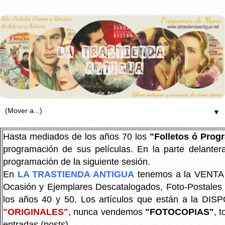
▼
Hasta mediados de los años 70 los
"Folletos ó Pro
programación de sus películas. En la parte delanter
programación de la siguiente sesión.
En
LA TRASTIENDA ANTIGUA
tenemos a la VENTA P
Ocasión y Ejemplares Descatalogados, Foto-Postales Re
los años 40 y 50.
Los artículos que están a la DIS
"ORIGINALES"
, nunca vendemos
"FOTOCOPIAS"
, 
entradas (posts).