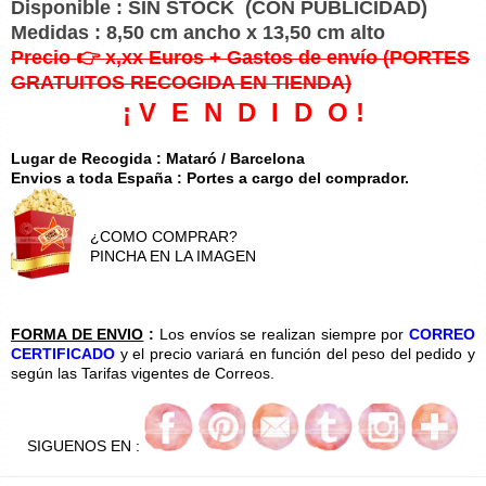
Disponible : SIN STOCK
(CON PUBLICIDAD)
Medidas : 8,50 cm ancho x 13,50 cm alto
Precio 👉 x,xx Euros + Gastos de envío
(PORTES
GRATUITOS RECOGIDA EN TIENDA)
¡ V E N D I D O !
Lugar de Recogida : Mataró / Barcelona
Envios a toda España : Portes a cargo del comprador.
¿COMO COMPRAR?
PINCHA EN LA IMAGEN
FORMA DE ENVIO
:
Los envíos se realizan siempre por
CORREO
CERTIFICADO
y el precio variará en función del peso del pedido y
según las Tarifas vigentes de Correos.
SIGUENOS EN :