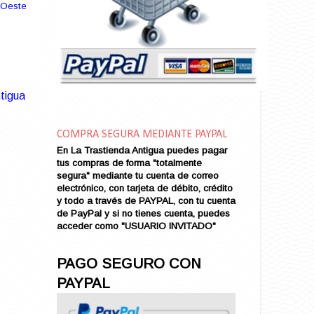
Amarga Victoria
 Oeste
Ambiciosa
Amor a Medianoche
Amor en Conserva (VENDIDO)
Amor que Mata
Amor sin Refugio
tigua
Amor y Periodismo
Amores con un Extraño (VENDIDO)
Ana Karenina
COMPRA SEGURA MEDIANTE PAYPAL
Ana de Brooklyn
En La Trastienda Antigua puedes pagar
tus compras de forma "totalmente
Ana y El Rey de Siam
segura" mediante tu cuenta de correo
Anatomía de un Asesinato
electrónico, con tarjeta de débito, crédito
Andrés Harvey Millonario (VENDIDO)
y todo a través de PAYPAL, con tu cuenta
de PayPal y si no tienes cuenta, puedes
Andrés Harvey Tenorio
acceder como "USUARIO INVITADO"
Andrés Harvey se Enamora (VENDIDO)
Angel
PAGO SEGURO CON
Ansia de Amor (VENDIDO)
PAYPAL
Aníbal
Aquella Noche en Rio