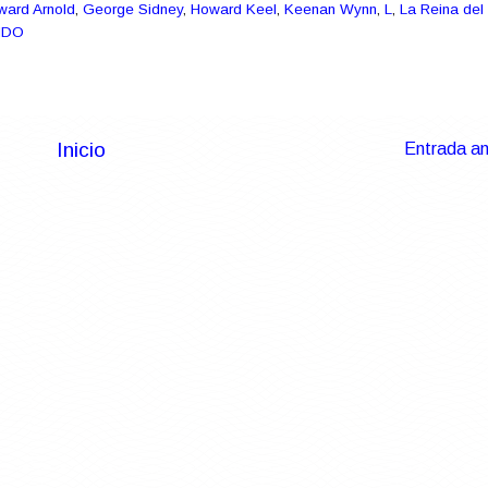
ward Arnold
,
George Sidney
,
Howard Keel
,
Keenan Wynn
,
L
,
La Reina del
IDO
Inicio
Entrada an