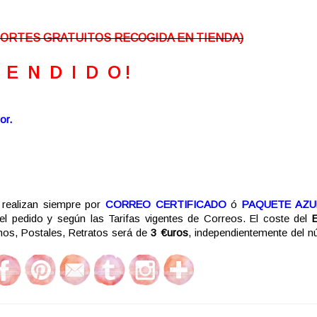
PORTES GRATUITOS RECOGIDA EN TIENDA)
V E N D I D O !
or.
realizan siempre por
CORREO CERTIFICADO
ó
PAQUETE AZU
del pedido y según las Tarifas vigentes de Correos. El coste del
s, Postales, Retratos será de
3 €uros
, independientemente del 