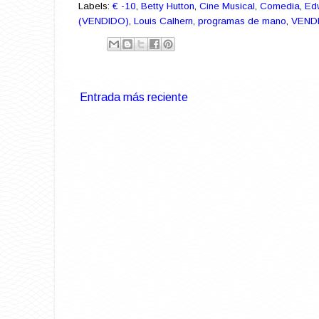
Labels:
€ -10
,
Betty Hutton
,
Cine Musical
,
Comedia
,
Ed
(VENDIDO)
,
Louis Calhern
,
programas de mano
,
VEND
Entrada más reciente