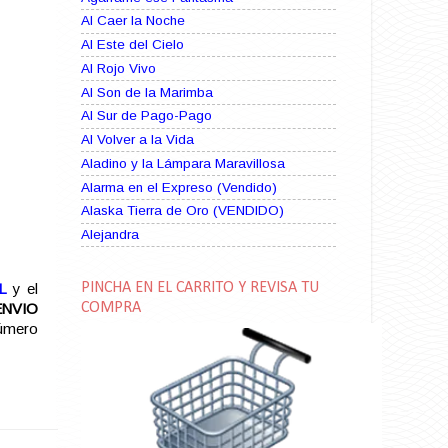
Al Caer la Noche
Al Este del Cielo
Al Rojo Vivo
Al Son de la Marimba
Al Sur de Pago-Pago
Al Volver a la Vida
Aladino y la Lámpara Maravillosa
Alarma en el Expreso (Vendido)
Alaska Tierra de Oro (VENDIDO)
Alejandra
Alma Rebelde (VENDIDO)
Alma Zíngara
PINCHA EN EL CARRITO Y REVISA TU
L
y el
Alma en Suplicio (VENDIDO)
COMPRA
ENVIO
número
Almas Borrascosas
Almas en el Mar
Ama Rosa
Amame esta Noche (VENDIDO)
Amanda La Paciente Peligrosa