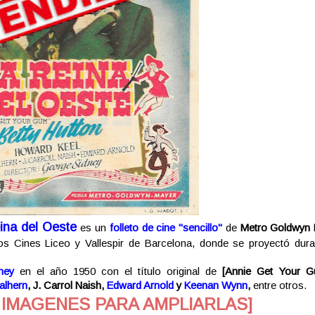
ina del Oeste
es un
folleto de cine "sencillo"
de
Metro Goldwyn 
os Cines Liceo y Vallespir de Barcelona, donde se proyectó dura
ney
en el año 1950 con el título original de
[Annie Get Your G
alhern
, J. Carrol Naish,
Edward Arnold
y
Keenan Wynn
,
entre otros.
 IMAGENES PARA AMPLIARLAS]