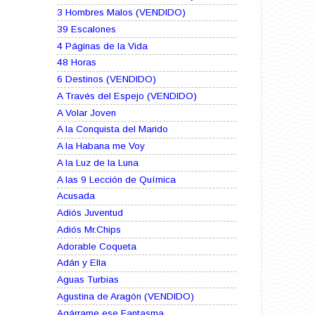
3 Hombres Malos (VENDIDO)
39 Escalones
4 Páginas de la Vida
48 Horas
6 Destinos (VENDIDO)
A Través del Espejo (VENDIDO)
A Volar Joven
A la Conquista del Marido
A la Habana me Voy
A la Luz de la Luna
A las 9 Lección de Química
Acusada
Adiós Juventud
Adiós Mr.Chips
Adorable Coqueta
Adán y Ella
Aguas Turbias
Agustina de Aragón (VENDIDO)
Agárrame ese Fantasma