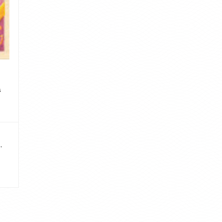
s
o
,