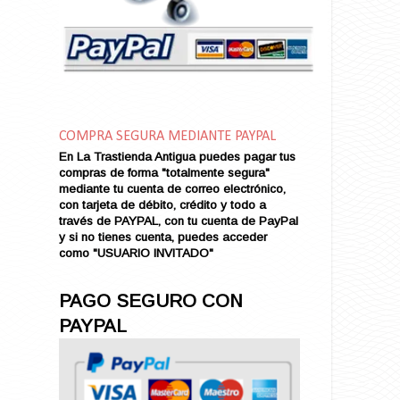
Amor en Conserva (VENDIDO)
Amor que Mata
Amor sin Refugio
Amor y Periodismo
Amores con un Extraño (VENDIDO)
Ana Karenina
COMPRA SEGURA MEDIANTE PAYPAL
Ana de Brooklyn
En La Trastienda Antigua puedes pagar tus
Ana y El Rey de Siam
compras de forma "totalmente segura"
Anatomía de un Asesinato
mediante tu cuenta de correo electrónico,
con tarjeta de débito, crédito y todo a
Andrés Harvey Millonario (VENDIDO)
través de PAYPAL, con tu cuenta de PayPal
Andrés Harvey Tenorio
y si no tienes cuenta, puedes acceder
Andrés Harvey se Enamora (VENDIDO)
como "USUARIO INVITADO"
Angel
Ansia de Amor (VENDIDO)
PAGO SEGURO CON
Aníbal
PAYPAL
Aquella Noche en Rio
Arenas Sangrientas
Argel (VENDIDO)
Armonías de Juventud (VENDIDO)