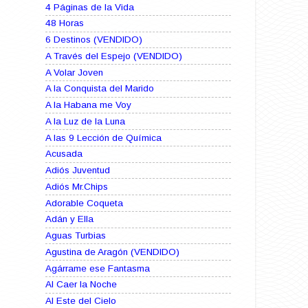
4 Páginas de la Vida
48 Horas
6 Destinos (VENDIDO)
A Través del Espejo (VENDIDO)
A Volar Joven
A la Conquista del Marido
A la Habana me Voy
A la Luz de la Luna
A las 9 Lección de Química
Acusada
Adiós Juventud
Adiós Mr.Chips
Adorable Coqueta
Adán y Ella
Aguas Turbias
Agustina de Aragón (VENDIDO)
Agárrame ese Fantasma
Al Caer la Noche
Al Este del Cielo