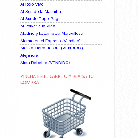
Al Rojo Vivo
Al Son de la Marimba
Al Sur de Pago-Pago
Al Volver a la Vida
Aladino y la Lámpara Maravillosa
Alarma en el Expreso (Vendido)
Alaska Tierra de Oro (VENDIDO)
Alejandra
Alma Rebelde (VENDIDO)
Alma Zíngara
PINCHA EN EL CARRITO Y REVISA TU
Alma en Suplicio (VENDIDO)
COMPRA
Almas Borrascosas
Almas en el Mar
Ama Rosa
Amame esta Noche (VENDIDO)
Amanda La Paciente Peligrosa
Amarga Victoria
Ambiciosa
Amor a Medianoche