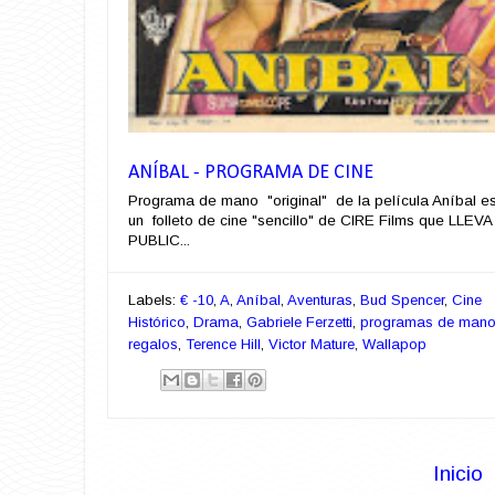
ANÍBAL - PROGRAMA DE CINE
Programa de mano "original" de la película Aníbal e
un folleto de cine "sencillo" de CIRE Films que LLEVA
PUBLIC...
Labels:
€ -10
,
A
,
Aníbal
,
Aventuras
,
Bud Spencer
,
Cine
Histórico
,
Drama
,
Gabriele Ferzetti
,
programas de man
regalos
,
Terence Hill
,
Victor Mature
,
Wallapop
Inicio