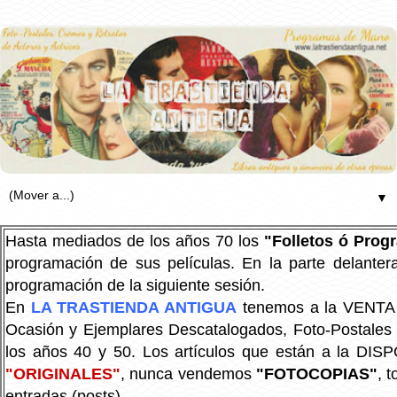
▼
Hasta mediados de los años 70 los
"Folletos ó Pro
programación de sus películas. En la parte delanter
programación de la siguiente sesión.
En
LA TRASTIENDA ANTIGUA
tenemos a la VENTA P
Ocasión y Ejemplares Descatalogados, Foto-Postales Re
los años 40 y 50.
Los artículos que están a la DIS
"ORIGINALES"
, nunca vendemos
"FOTOCOPIAS"
, 
entradas (posts).