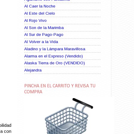
Al Caer la Noche
Al Este del Cielo
Al Rojo Vivo
Al Son de la Marimba
Al Sur de Pago-Pago
Al Volver a la Vida
Aladino y la Lámpara Maravillosa
Alarma en el Expreso (Vendido)
Alaska Tierra de Oro (VENDIDO)
Alejandra
Alma Rebelde (VENDIDO)
Alma Zíngara
PINCHA EN EL CARRITO Y REVISA TU
Alma en Suplicio (VENDIDO)
COMPRA
Almas Borrascosas
Almas en el Mar
Ama Rosa
Amame esta Noche (VENDIDO)
ilidad
Amanda La Paciente Peligrosa
la con