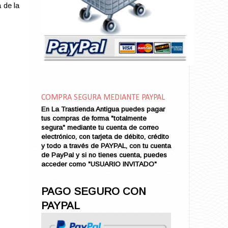
Amarga Victoria
 de la
Ambiciosa
Amor a Medianoche
Amor en Conserva (VENDIDO)
Amor que Mata
Amor sin Refugio
Amor y Periodismo
Amores con un Extraño (VENDIDO)
Ana Karenina
COMPRA SEGURA MEDIANTE PAYPAL
Ana de Brooklyn
En La Trastienda Antigua puedes pagar
tus compras de forma "totalmente
Ana y El Rey de Siam
segura" mediante tu cuenta de correo
Anatomía de un Asesinato
electrónico, con tarjeta de débito, crédito
Andrés Harvey Millonario (VENDIDO)
y todo a través de PAYPAL, con tu cuenta
de PayPal y si no tienes cuenta, puedes
Andrés Harvey Tenorio
acceder como "USUARIO INVITADO"
Andrés Harvey se Enamora (VENDIDO)
Angel
PAGO SEGURO CON
Ansia de Amor (VENDIDO)
PAYPAL
Aníbal
Aquella Noche en Rio