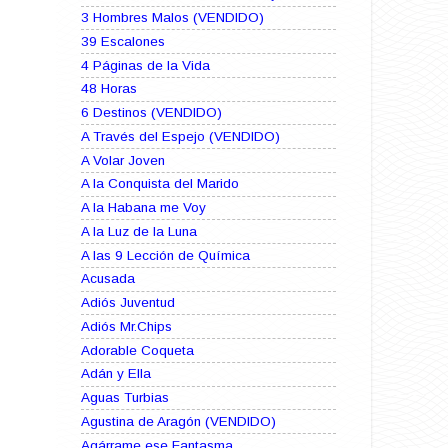
3 Hombres Malos (VENDIDO)
39 Escalones
4 Páginas de la Vida
48 Horas
6 Destinos (VENDIDO)
A Través del Espejo (VENDIDO)
A Volar Joven
A la Conquista del Marido
A la Habana me Voy
A la Luz de la Luna
A las 9 Lección de Química
Acusada
Adiós Juventud
Adiós Mr.Chips
Adorable Coqueta
Adán y Ella
Aguas Turbias
Agustina de Aragón (VENDIDO)
Agárrame ese Fantasma