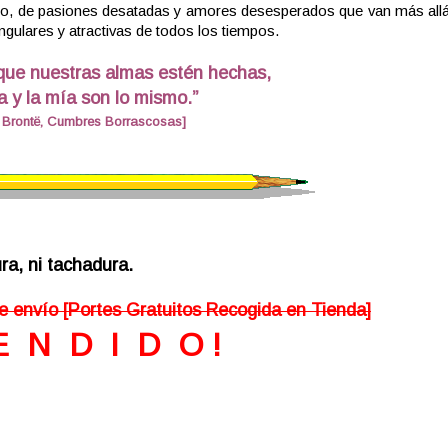
dio, de pasiones desatadas y amores desesperados que van más allá
ngulares y atractivas de todos los tiempos.
 que nuestras almas estén hechas,
a y la mía son lo mismo.”
y Brontë, Cumbres Borrascosas]
ra, ni tachadura.
e envío [Portes Gratuitos Recogida en Tienda]
E N D I D O !