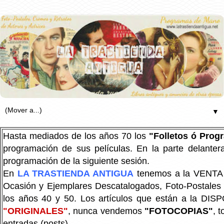
▼
Hasta mediados de los años 70 los
"Folletos ó Pro
programación de sus películas. En la parte delanter
programación de la siguiente sesión.
En
LA TRASTIENDA ANTIGUA
tenemos a la VENTA P
Ocasión y Ejemplares Descatalogados, Foto-Postales Re
los años 40 y 50.
Los artículos que están a la DIS
"ORIGINALES"
, nunca vendemos
"FOTOCOPIAS"
, 
entradas (posts).