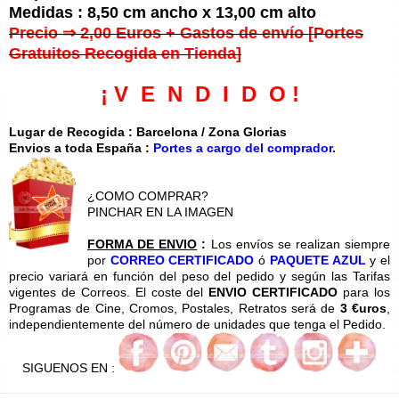
Medidas : 8,50 cm ancho x 13,00 cm alto
Precio ⇒ 2,00 Euros + Gastos de envío [Portes
Gratuitos Recogida en Tienda]
¡ V E N D I D O !
Lugar de Recogida : Barcelona / Zona Glorias
Envios a toda España :
Portes a cargo del comprador.
¿COMO COMPRAR?
PINCHAR EN LA IMAGEN
FORMA DE ENVIO
:
Los envíos se realizan siempre
por
CORREO CERTIFICADO
ó
PAQUETE AZUL
y el
precio variará en función del peso del pedido y según las Tarifas
vigentes de Correos. El coste del
ENVIO CERTIFICADO
para los
Programas de Cine, Cromos, Postales, Retratos será de
3 €uros
,
independientemente del número de unidades que tenga el Pedido.
SIGUENOS EN :