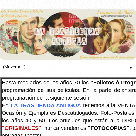
▼
Hasta mediados de los años 70 los
"Folletos ó Pro
programación de sus películas. En la parte delanter
programación de la siguiente sesión.
En
LA TRASTIENDA ANTIGUA
tenemos a la VENTA P
Ocasión y Ejemplares Descatalogados, Foto-Postales Re
los años 40 y 50.
Los artículos que están a la DIS
"ORIGINALES"
, nunca vendemos
"FOTOCOPIAS"
, 
entradas (posts).