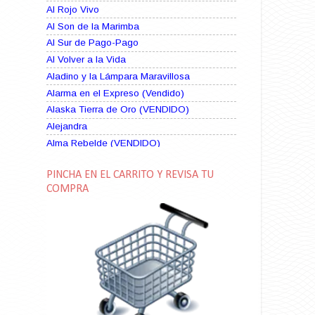
Al Rojo Vivo
Al Son de la Marimba
Al Sur de Pago-Pago
Al Volver a la Vida
Aladino y la Lámpara Maravillosa
Alarma en el Expreso (Vendido)
Alaska Tierra de Oro (VENDIDO)
Alejandra
Alma Rebelde (VENDIDO)
Alma Zíngara
PINCHA EN EL CARRITO Y REVISA TU
Alma en Suplicio (VENDIDO)
COMPRA
Almas Borrascosas
Almas en el Mar
Ama Rosa
Amame esta Noche (VENDIDO)
Amanda La Paciente Peligrosa
Amarga Victoria
Ambiciosa
Amor a Medianoche