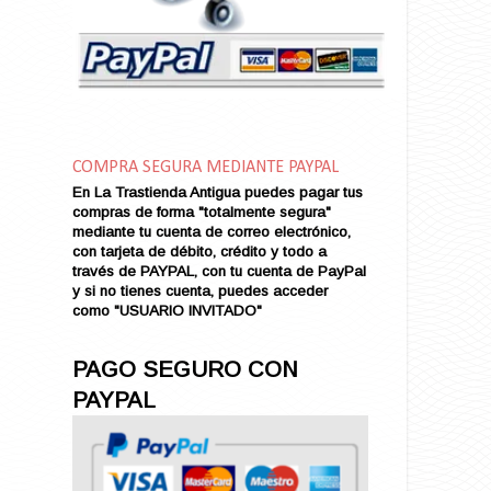
Amor en Conserva (VENDIDO)
Amor que Mata
Amor sin Refugio
Amor y Periodismo
Amores con un Extraño (VENDIDO)
Ana Karenina
COMPRA SEGURA MEDIANTE PAYPAL
Ana de Brooklyn
En La Trastienda Antigua puedes pagar tus
Ana y El Rey de Siam
compras de forma "totalmente segura"
Anatomía de un Asesinato
mediante tu cuenta de correo electrónico,
con tarjeta de débito, crédito y todo a
Andrés Harvey Millonario (VENDIDO)
través de PAYPAL, con tu cuenta de PayPal
Andrés Harvey Tenorio
y si no tienes cuenta, puedes acceder
Andrés Harvey se Enamora (VENDIDO)
como "USUARIO INVITADO"
Angel
Ansia de Amor (VENDIDO)
PAGO SEGURO CON
Aníbal
PAYPAL
Aquella Noche en Rio
Arenas Sangrientas
Argel (VENDIDO)
Armonías de Juventud (VENDIDO)