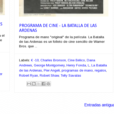
OS
PROGRAMA DE CINE - LA BATALLA DE LAS
ARDENAS
 el
Programa de mano "original" de la película La Batalla
ue
de las Ardenas es un folleto de cine sencillo de Warner
Bros. que ...
Labels:
€ -10
,
Charles Bronson
,
Cine Bélico
,
Dana
Andrews
,
George Montgomery
,
Henry Fonda
,
L
,
La Batalla
de las Ardenas
,
Pier Angeli
,
programas de mano
,
regalos
,
er
Robert Ryan
,
Robert Shaw
,
Telly Savalas
Entradas antigu