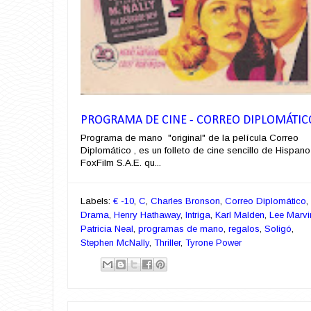
PROGRAMA DE CINE - CORREO DIPLOMÁTIC
Programa de mano "original" de la película Correo
Diplomático , es un folleto de cine sencillo de Hispano
FoxFilm S.A.E. qu...
Labels:
€ -10
,
C
,
Charles Bronson
,
Correo Diplomático
,
Drama
,
Henry Hathaway
,
Intriga
,
Karl Malden
,
Lee Marvi
Patricia Neal
,
programas de mano
,
regalos
,
Soligó
,
Stephen McNally
,
Thriller
,
Tyrone Power