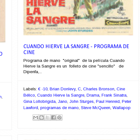
CUANDO HIERVE LA SANGRE - PROGRAMA DE
CINE
O
Programa de mano "original" de la película Cuando
Hierve la Sangre es un folleto de cine "sencillo" de
Dipenfa,...
Labels:
€ -10
,
Brian Donlevy
,
C
,
Charles Bronson
,
Cine
Bélico
,
Cuando Hierve la Sangre
,
Drama
,
Frank Sinatra
,
n
,
Gina Lollobrigida
,
Jano
,
John Sturges
,
Paul Henreid
,
Peter
Lawford
,
programas de mano
,
Steve McQueen
,
Wallapop