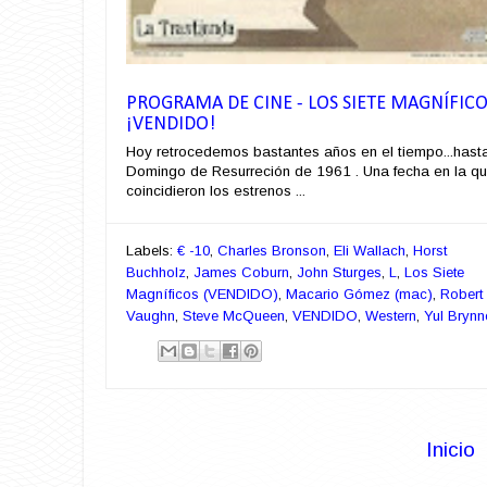
PROGRAMA DE CINE - LOS SIETE MAGNÍFIC
¡VENDIDO!
Hoy retrocedemos bastantes años en el tiempo...hasta
Domingo de Resurreción de 1961 . Una fecha en la q
coincidieron los estrenos ...
Labels:
€ -10
,
Charles Bronson
,
Eli Wallach
,
Horst
Buchholz
,
James Coburn
,
John Sturges
,
L
,
Los Siete
Magníficos (VENDIDO)
,
Macario Gómez (mac)
,
Robert
Vaughn
,
Steve McQueen
,
VENDIDO
,
Western
,
Yul Brynn
Inicio