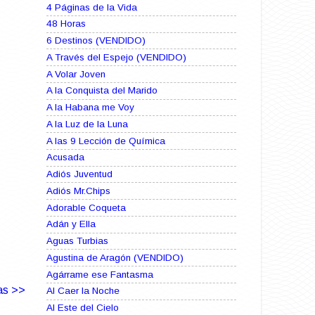
4 Páginas de la Vida
48 Horas
6 Destinos (VENDIDO)
A Través del Espejo (VENDIDO)
A Volar Joven
A la Conquista del Marido
A la Habana me Voy
A la Luz de la Luna
A las 9 Lección de Química
Acusada
Adiós Juventud
Adiós Mr.Chips
Adorable Coqueta
Adán y Ella
Aguas Turbias
Agustina de Aragón (VENDIDO)
Agárrame ese Fantasma
as >>
Al Caer la Noche
Al Este del Cielo