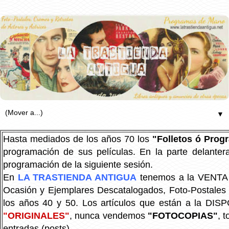
▼
Hasta mediados de los años 70 los
"Folletos ó Pro
programación de sus películas. En la parte delanter
programación de la siguiente sesión.
En
LA TRASTIENDA ANTIGUA
tenemos a la VENTA P
Ocasión y Ejemplares Descatalogados, Foto-Postales Re
los años 40 y 50.
Los artículos que están a la DIS
"ORIGINALES"
, nunca vendemos
"FOTOCOPIAS"
, 
entradas (posts).