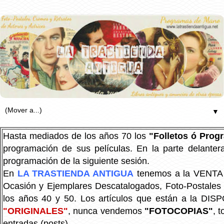
▼
Hasta mediados de los años 70 los
"Folletos ó Pro
programación de sus películas. En la parte delanter
programación de la siguiente sesión.
En
LA TRASTIENDA ANTIGUA
tenemos a la VENTA P
Ocasión y Ejemplares Descatalogados, Foto-Postales Re
los años 40 y 50.
Los artículos que están a la DIS
"ORIGINALES"
, nunca vendemos
"FOTOCOPIAS"
, 
entradas (posts).