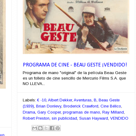
PROGRAMA DE CINE - BEAU GESTE ¡VENDIDO!
Programa de mano "original" de la película Beau Geste
es un folleto de cine sencillo de Mercurio Films S.A. que
NO LLEVA...
Labels:
€ -10
,
Albert Dekker
,
Aventuras
,
B
,
Beau Geste
(1939)
,
Brian Donlevy
,
Broderick Crawford
,
Cine Bélico
,
Drama
,
Gary Cooper
,
programas de mano
,
Ray Milland
,
Robert Preston
,
sin publicidad
,
Susan Hayward
,
VENDIDO
rvo
,