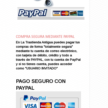
Amor en Conserva (VENDIDO)
Amor que Mata
Amor sin Refugio
Amor y Periodismo
Amores con un Extraño (VENDIDO)
Ana Karenina
COMPRA SEGURA MEDIANTE PAYPAL
Ana de Brooklyn
En La Trastienda Antigua puedes pagar tus
Ana y El Rey de Siam
compras de forma "totalmente segura"
Anatomía de un Asesinato
mediante tu cuenta de correo electrónico,
con tarjeta de débito, crédito y todo a
Andrés Harvey Millonario (VENDIDO)
través de PAYPAL, con tu cuenta de PayPal
Andrés Harvey Tenorio
y si no tienes cuenta, puedes acceder
Andrés Harvey se Enamora (VENDIDO)
como "USUARIO INVITADO"
Angel
Ansia de Amor (VENDIDO)
PAGO SEGURO CON
Aníbal
PAYPAL
Aquella Noche en Rio
Arenas Sangrientas
Argel (VENDIDO)
Armonías de Juventud (VENDIDO)