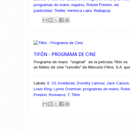
programas de mano
,
regalos
,
Robert Preston
,
sin
publicidad
,
Thriller
,
Verónica Lake
,
Wallapop
TIFÓN - PROGRAMA DE CINE
Programa de mano "original" de la película Tifón es
un folleto de cine "sencillo" de Mercurio Films, S.A. que 
Labels:
€ -10
,
Aventuras
,
Dorothy Lamour
,
Jack Carson
,
Louis King
,
Lynne Overman
,
programas de mano
,
Robe
Preston
,
Romance
,
T
,
Tifón