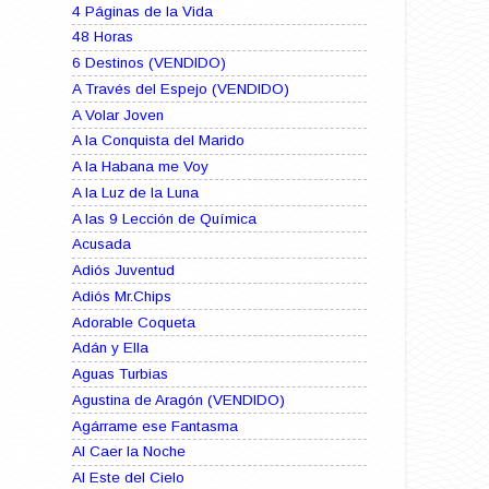
4 Páginas de la Vida
48 Horas
6 Destinos (VENDIDO)
A Través del Espejo (VENDIDO)
A Volar Joven
A la Conquista del Marido
A la Habana me Voy
A la Luz de la Luna
A las 9 Lección de Química
Acusada
Adiós Juventud
Adiós Mr.Chips
Adorable Coqueta
Adán y Ella
Aguas Turbias
Agustina de Aragón (VENDIDO)
Agárrame ese Fantasma
Al Caer la Noche
Al Este del Cielo