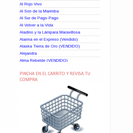
Al Rojo Vivo
Al Son de la Marimba
Al Sur de Pago-Pago
Al Volver a la Vida
Aladino y la Lámpara Maravillosa
Alarma en el Expreso (Vendido)
Alaska Tierra de Oro (VENDIDO)
Alejandra
Alma Rebelde (VENDIDO)
Alma Zíngara
PINCHA EN EL CARRITO Y REVISA TU
Alma en Suplicio (VENDIDO)
COMPRA
Almas Borrascosas
Almas en el Mar
Ama Rosa
Amame esta Noche (VENDIDO)
Amanda La Paciente Peligrosa
Amarga Victoria
Ambiciosa
Amor a Medianoche