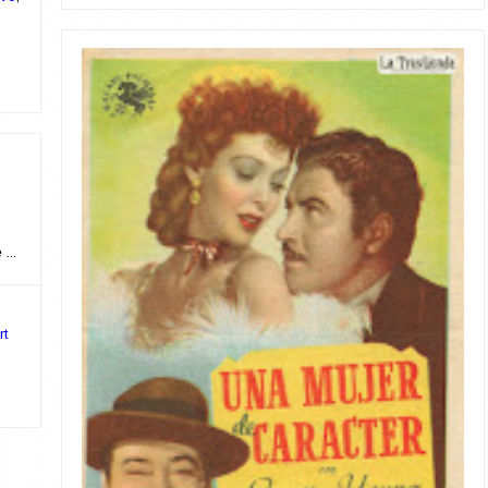
...
rt