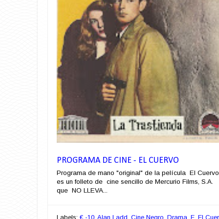
PROGRAMA DE CINE - EL CUERVO
Programa de mano "original" de la película El Cuervo
es un folleto de cine sencillo de Mercurio Films, S.A.
que NO LLEVA...
Labels:
€ -10
,
Alan Ladd
,
Cine Negro
,
Drama
,
E
,
El Cue