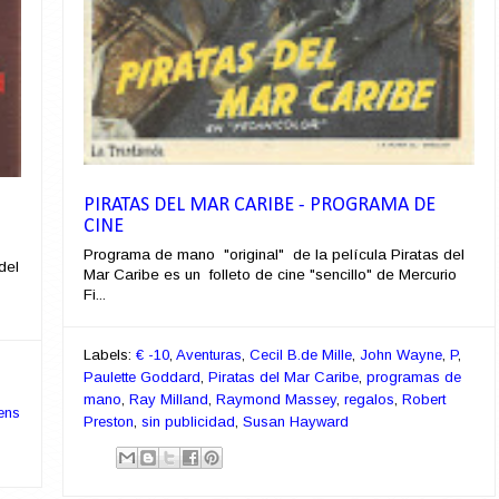
PIRATAS DEL MAR CARIBE - PROGRAMA DE
CINE
Programa de mano "original" de la película Piratas del
del
Mar Caribe es un folleto de cine "sencillo" de Mercurio
Fi...
Labels:
€ -10
,
Aventuras
,
Cecil B.de Mille
,
John Wayne
,
P
,
Paulette Goddard
,
Piratas del Mar Caribe
,
programas de
mano
,
Ray Milland
,
Raymond Massey
,
regalos
,
Robert
ens
Preston
,
sin publicidad
,
Susan Hayward